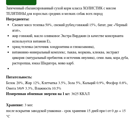
Запеченный сбалансированный сухой корм класса ХОЛИСТИК с мясом
ТЕЛЯТИНЫ для взрослых средних и мелких собак всех пород
Ингредиенты:
Свежее мясо теленка 50%, свежий рубец говяжий 15%, батат, рис «Черный
агат»,
жир говяжий, масло оливковое Экстра Вирджин (в качестве консерванта
используется витамин Е),
хрящ теленка (источник хондроитина и глюкозамина),
витаминно-минеральный комплекс, тыква, морковь, клюква, экстракт
цикория (натуральный пребиотик и источник инулина), семя льна, кора дуба,
расторопша, юкка Шидигера, мико карб.
Питательность:
Белок 20%, Жир 12%, Клетчатка 3.5%, Зола 5%, Кальций 0.9%, Фосфор 0.8%,
Омега 3/6/9 3.3%, Влажность 10.5%
Измеренная обменная энергия на 1 кг:
3625 ККАЛ
Хранение:
3 мес
после вскрытия заводской упаковки - срок хранения 15 дней при t от 0 до + 15
°C