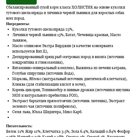
Сбалансированный сухой корм класса ХОЛИСТИК на основе куколки
тутового шелкопряда и личинки черной львинки для взрослых собак
всех пород.
Ингредиенты:
Куколки тутового шелкопряда 25%,
Личинки черной львинки 15%, Батат, Чечевица красная, Масло
льняное,
Масло оливковое Экстра Вирджин (в качестве консерванта
используется Вит.E),
Дегидрированный хрящ рыб осетровых пород и визига (источник
хондроитина и глюкозамина),
Витаминно-минеральный комплекс, Выжимка из печени катрана,
Голубая спирулина (источник йода),
Морковь, Яблоко (натуральный источник диетической клетчатки),
Клюква (для стабилизации кислот в моче),
Корень цикория, Топинамбур и пивные дрожжи (источники инулина
MOS и натурального пребиотика FOS),
Экстракт бархатцев прямостоячих (источник лютеина), Экстракт
зеленого чая (источник полифенола),
Семя льна, Юкка Шидигера, Мико Карб.
Питательность:
Белок 21% Жир 12%, Клетчатка 3.5%, Зола 6.4%, Кальций 0.84% Фосфор
0.76% Натрий 0.35% Калий 0.38%, Омега3 3%, Омега6 1%, Влажность