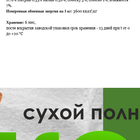
7%.
Измеренная обменная энергия на 1 кг:
3600 ккал\кг
Хранение:
6 мес,
после вскрытия заводской упаковки срок хранения - 25 дней при t от 0
до +20 °C
2
КА)
00