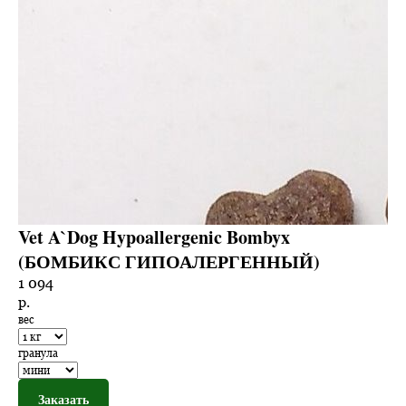
Vet A`Dog Hypoallergenic Bombyx
(БОМБИКС ГИПОАЛЕРГЕННЫЙ)
1 094
р.
вес
гранула
Заказать