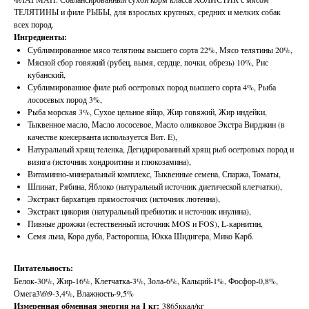
ТЕЛЯТИНЫ и филе РЫБЫ, для взрослых крупных, средних и мелких собак
всех пород.
Ингредиенты:
Сублимированное мясо телятины высшего сорта 22%, Мясо телятины 20%,
Мясной сбор говяжий (рубец, вымя, сердце, почки, обрезь) 10%, Рис
кубанский,
Сублимированное филе рыб осетровых пород высшего сорта 4%, Рыба
лососевых пород 3%,
Рыба морская 3%, Сухое цельное яйцо, Жир говяжий, Жир индейки,
Тыквенное масло, Масло лососевое, Масло оливковое Экстра Вирджин (в
качестве консерванта используется Вит. E),
Натуральный хрящ теленка, Дегидрированный хрящ рыб осетровых пород и
визига (источник хондроитина и глюкозамина),
Витаминно-минеральный комплекс, Тыквенные семена, Спаржа, Томаты,
Шпинат, Рябина, Яблоко (натуральный источник диетической клетчатки),
Экстракт бархатцев прямостоячих (источник лютеина),
Экстракт цикория (натуральный пребиотик и источник инулина),
Пивные дрожжи (естественный источник MOS и FOS), L-карнитин,
Семя льна, Кора дуба, Расторопша, Юкка Шидигера, Мико Карб.
Питательность:
Белок-30%, Жир-16%, Клетчатка-3%, Зола-6%, Кальций-1%, Фосфор-0,8%,
Омега3\6\9-3,4%, Влажность-9,5%
Измеренная обменная энергия на 1 кг:
3865ккал/кг