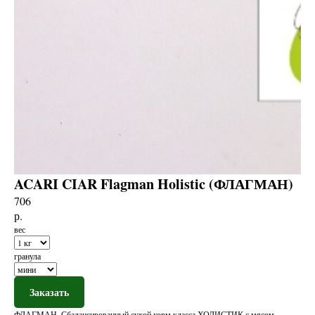
ACARI CIAR Flagman Holistic (ФЛАГМАН)
706
р.
вес
гранула
Заказать
ФЛАГМАН. Сбалансированный сухой корм класса ХОЛИСТИК с мясом