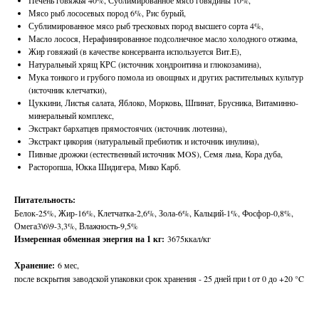
Печень говяжья 40%, Сублимированное мясо говядины 10%,
Мясо рыб лососевых пород 6%, Рис бурый,
Сублимированное мясо рыб тресковых пород высшего сорта 4%,
Масло лосося, Нерафинированное подсолнечное масло холодного отжима,
Жир говяжий (в качестве консерванта используется Вит.E),
Натуральный хрящ КРС (источник хондроитина и глюкозамина),
Мука тонкого и грубого помола из овощных и других растительных культур
(источник клетчатки),
Цуккини, Листья салата, Яблоко, Морковь, Шпинат, Брусника, Витаминно-
минеральный комплекс,
Экстракт бархатцев прямостоячих (источник лютеина),
Экстракт цикория (натуральный пребиотик и источник инулина),
Пивные дрожжи (естественный источник MOS), Семя льна, Кора дуба,
Расторопша, Юкка Шидигера, Мико Карб.
Питательность:
Белок-25%, Жир-16%, Клетчатка-2,6%, Зола-6%, Кальций-1%, Фосфор-0,8%,
Омега3\6\9-3,3%, Влажность-9,5%
Измеренная обменная энергия на 1 кг:
3675ккал/кг
Хранение:
6 мес,
после вскрытия заводской упаковки срок хранения - 25 дней при t от 0 до +20 °C