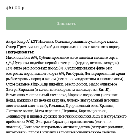
461,00
р.
Заказать
Акари Киар А`КЭТ Индейка. Сбалансированный сухой корм класса
Супер Премиум с индейкой для взрослых кошек и котов всех пород.
Ингредиенты:
Мясо индейки 16%, Сублимированное мясо индейки высшего сорта
15%,Нутровка индейки первой категории (сердце, печень, желудок)
12%,Филе рыб лососевых пород 6%, Сублимированное филе рыб
осетровых пород высшего сорта 6%, Рис бурый, Дегидрированный хрящ
рыб осетровых пород и визига (источник хондроитина и глюкозамина),
Сухое цельное яйцо, Жир индейки, Масло лосося, Масло оливковое
Экстра Вирджин (в качестве консерванта используется Вит.E),
Витаминно-минеральный комплекс, Морские водоросли (источник
йода), Выжимка из печени катрана, Яблоко (натуральный источник
диетической клетчатки), Ромашка, Пророщенный овес, Крапива,
Листовые овощи, Мята перечная, Черника, Корень цикория,
Топинамбур и пивные дрожжи (источники инулина MOS и натурального
пребиотика FOS), Экстракт бархатцев прямостоячих (источник
лютеина), Комплекс натуральных антиоксидантов (экстракт ромашки,
цитрусовых), плоды Сигизиума (противовоспалительные свойства,