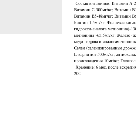
Состав витаминов: Витамин А-2
Витамин С-300мг/кг; Витамин В1
Витамин В5-48мг/кг; Витамин В6
Биотин-1,5мг/кг; Фолиевая кисло
гидрокси-аналога метионина)-130
метионина)-65,5мг/кг; Железо (же
меди гидрокси-аналогаметионина)
Селен (селенизированные дрожжи
L-карнитин-500мг/кг; антиоксида
происхождения-10мг/кг; Глюкоза
Хранение: 6 мес, после вскрытия
20С