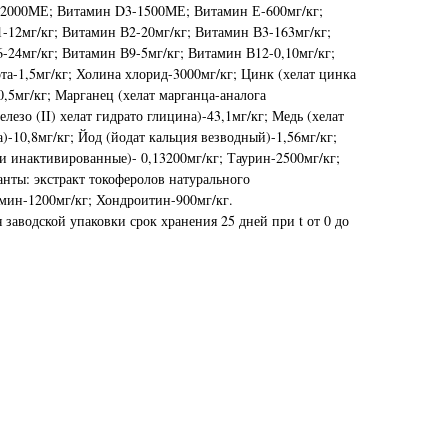
2000МЕ; Витамин D3-1500МЕ; Витамин Е-600мг/кг;
-12мг/кг; Витамин В2-20мг/кг; Витамин В3-163мг/кг;
-24мг/кг; Витамин В9-5мг/кг; Витамин В12-0,10мг/кг;
та-1,5мг/кг; Холина хлорид-3000мг/кг; Цинк (хелат цинка
,5мг/кг; Марганец (хелат марганца-аналога
лезо (II) хелат гидрато глицина)-43,1мг/кг; Медь (хелат
-10,8мг/кг; Йод (йодат кальция везводный)-1,56мг/кг;
 инактивированные)- 0,13200мг/кг; Таурин-2500мг/кг;
нты: экстракт токоферолов натурального
мин-1200мг/кг; Хондроитин-900мг/кг.
 заводской упаковки срок хранения 25 дней при t от 0 до