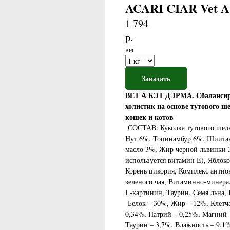
ACARI CIAR Vet A 
1 794
р.
вес
Заказать
ВЕТ А КЭТ ДЭРМА. Сбалансиро
холистик на основе тутового 
кошек и котов
СОСТАВ: Куколка тутового шелк
Нут 6%, Топинамбур 6%, Шиитак
масло 3%, Жир черной львинки 3
используется витамин Е), Яблоко
Корень цикория, Комплекс антио
зеленого чая, Витаминно-минера
L-картинин, Таурин, Семя льна,
Белок – 30%, Жир – 12%, Клетча
0,34%, Натрий – 0,25%, Магний –
Таурин – 3,7%, Влажность – 9,1%