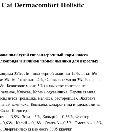
Cat Dermacomfort Holistic
ванный сухой гипоаллергенный корм класса
шелкопряда и личинок черной львинки для взрослых
опряда 35%, Личинка черной львинки 15%, Батат 6%,
е 5%, Мейтаке капс 4%, Оливковое масло 3%, Рапсовое
%, Кокосовое масло 3% (в качестве консерванта
 зеленое, Клюква, Корень одуванчика, Перечная мята,
ксидантов (ромашка, мелисса, расторопша), Экстракт
льный комплекс, Комплекс хондроитина и глюкозамина,
 Юкка Шидигера.
тка – 3,9%, Зола – 5%, Кальций – 0,56%, Фосфор –
 0,63%, Калий – 0,18%, Омега 3 – 0,5%, Омега 6 – 1,8%,
. Энергетическая ценность 3805 ккал/кг