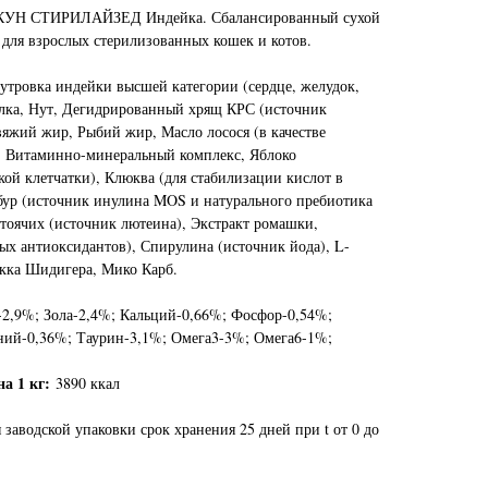
КУН СТИРИЛАЙЗЕД Индейка. Сбалансированный сухой
 для взрослых стерилизованных кошек и котов.
утровка индейки высшей категории (сердце, желудок,
елка, Нут, Дегидрированный хрящ КРС (источник
вяжий жир, Рыбий жир, Масло лосося (в качестве
), Витаминно-минеральный комплекс, Яблоко
ой клетчатки), Клюква (для стабилизации кислот в
бур (источник инулина MOS и натурального пребиотика
стоячих (источник лютеина), Экстракт ромашки,
ых антиоксидантов), Спирулина (источник йода), L-
кка Шидигера, Мико Карб.
2,9%; Зола-2,4%; Кальций-0,66%; Фосфор-0,54%;
ний-0,36%; Таурин-3,1%; Омега3-3%; Омега6-1%;
а 1 кг:
3890 ккал
 заводской упаковки срок хранения 25 дней при t от 0 до