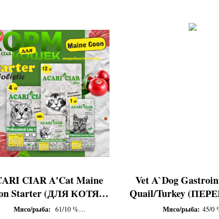
ARI CIAR A'Cat Maine
Vet A`Dog Gastroint
on Starter (ДЛЯ КОТЯТ
Quail/Turkey (ПЕР
КРУПНЫХ ПОРОД,
ИНДЕЙКА ГАС
Мясо/рыба:
Мясо/рыба:
61/10 %
45/0 