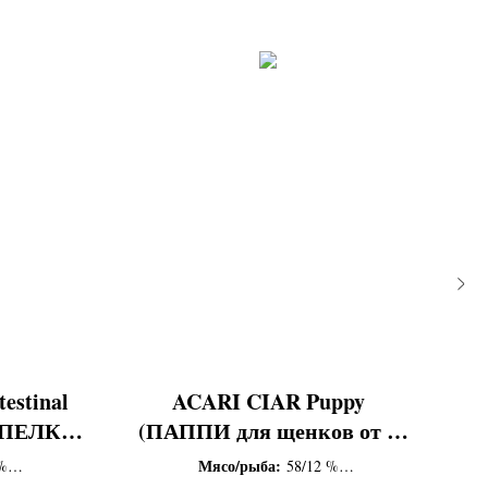
estinal
ACARI CIAR Puppy
V
ЕПЕЛКА/
(ПАППИ для щенков от 2
(
ТРО)
до 6 мес)
Мясо/рыба:
%
58/12 %