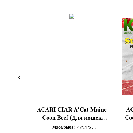
Starter
ACARI CIAR A'Cat Maine
AC
,
Coon Beef (Для кошек
Co
 И
крупных пород с
Мясо/рыба:
%
49/14 %