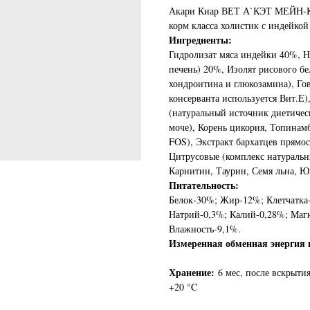
Акари Киар ВЕТ А`КЭТ МЕЙН-
корм класса холистик с индейкой
Ингредиенты:
Гидролизат мяса индейки 40%, Н
печень) 20%, Изолят рисового б
хондроитина и глюкозамина), Го
консерванта используется Вит.E
(натуральный источник диетическ
моче), Корень цикория, Топинам
FOS), Экстракт бархатцев прямо
Цитрусовые (комплекс натуральн
Карнитин, Таурин, Семя льна, Ю
Питательность:
Белок-30%; Жир-12%; Клетчатка-
Натрий-0,3%; Калий-0,28%; Маг
Влажность-9,1%.
Измеренная обменная энергия н
Хранение:
6 мес, после вскрытия
+20 °C